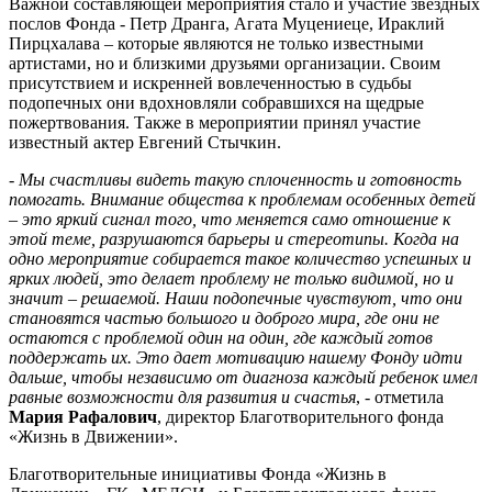
Важной составляющей мероприятия стало и участие звездных
послов Фонда - Петр Дранга, Агата Муцениеце, Ираклий
Пирцхалава – которые являются не только известными
артистами, но и близкими друзьями организации. Своим
присутствием и искренней вовлеченностью в судьбы
подопечных они вдохновляли собравшихся на щедрые
пожертвования. Также в мероприятии принял участие
известный актер Евгений Стычкин.
-
Мы счастливы видеть такую сплоченность и готовность
помогать. Внимание общества к проблемам особенных детей
– это яркий сигнал того, что меняется само отношение к
этой теме, разрушаются барьеры и стереотипы. Когда на
одно мероприятие собирается такое количество успешных и
ярких людей, это делает проблему не только видимой, но и
значит – решаемой. Наши подопечные чувствуют, что они
становятся частью большого и доброго мира, где они не
остаются с проблемой один на один, где каждый готов
поддержать их. Это дает мотивацию нашему Фонду идти
дальше, чтобы независимо от диагноза каждый ребенок имел
равные возможности для развития и счастья
, - отметила
Мария Рафалович
, директор Благотворительного фонда
«Жизнь в Движении».
Благотворительные инициативы Фонда «Жизнь в