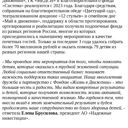
Движении», ГК «МЕДСИ» и Благотворительного фонда
«Система» реализуются с 2023 года. Благодаря средствам,
собранным на благотворительном обеде «Цветущий сад»,
театрализованном аукционе «12 стульев» и семейном дне
«Май в движении», поддержку в области протезирования,
ортезирования и реабилитации получили подопечные фонда
из разных регионов России, многие из которых
присоединились к нынешнему мероприятию в качестве
почетных гостей. Только за последние 3 года удалось собрать
более 70 миллионов рублей и оказать помощь 79 детям из
разных регионов нашей страны.
- Мы проводим эти мероприятия для того, чтобы помогать
детям, которые оказались в трудной жизненной ситуации.
Любой социально ответственный бизнес понимает
важность поддержки таких инициатив. Наша многолетняя
дружба и партнерство с Фондом «Жизнь в Движении» - это
большая честь и радость. Мы видим конкретные результаты
и детей, которые получают возможность жизнь активной,
полноценной и качественной жизнью. Мы гордимся тем, что
внесли вклад в этот замечательный результат и будем
продолжать наше сотрудничество во благо здоровья детей
, -
отметила
Елена Брусилова
, президент АО «Надежные
инвестиции».