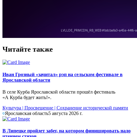
Читайте также
Иван Грозный «зачитал» рэп на сельском фестивале в
Ярославской области
В селе Курба Ярославской области прошёл фестиваль
«А Курба будет жить!».
Культура
|
Просвещение
|
Сохранение исторической памяти
Ярославская область
5 августа 2026 г.
В Липецке пройдет забег, на котором финишировать надо
чтением стихов