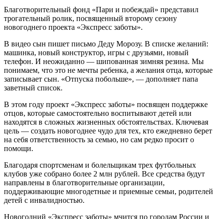
Благотворительный фонд «Пари и побеждай» представил
трогательный ролик, посвященный второму сезону
новогоднего проекта «Экспресс заботы».
В видео сын пишет письмо Деду Морозу. В списке желаний:
машинка, новый конструктор, игры с друзьями, новый
телефон. И неожиданно — шипованная зимняя резина. Мы
понимаем, что это не мечты ребенка, а желания отца, которые
записывает сын. «Отпуска побольше», — дополняет папа
заветный список.
В этом году проект «Экспресс заботы» посвящен поддержке
отцов, которые самостоятельно воспитывают детей или
находятся в сложных жизненных обстоятельствах. Ключевая
цель — создать новогоднее чудо для тех, кто ежедневно берет
на себя ответственность за семью, но сам редко просит о
помощи.
Благодаря спортсменам и болельщикам трех футбольных
клубов уже собрано более 2 млн рублей. Все средства будут
направлены в благотворительные организации,
поддерживающие многодетные и приемные семьи, родителей
детей с инвалидностью.
Новогодний «Экспресс заботы» мчится по городам России и