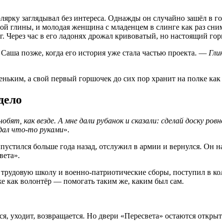
толярку заглядывал без интереса. Однажды он случайно зашёл в 
ной глины, и молодая женщина с младенцем в слинге как раз сни
г. Через час в его ладонях дрожал кривоватый, но настоящий го
 Саша позже, когда его история уже стала частью проекта. —
Гли
ньким, а свой первый горшочек до сих пор хранит на полке как 
дело
обят, как везде. А мне дали рубанок и сказали: сделай доску ро
оздал что-то руками
».
устился больше года назад, отслужил в армии и вернулся. Он н
вета».
 трудовую школу и военно
‑
патриотические
сборы
,
поступил
в
ко
же
как
волонтёр
—
помогать
таким
же
,
каким
был
сам
.
я, уходит, возвращается. Но двери «Пересвета» остаются открыт