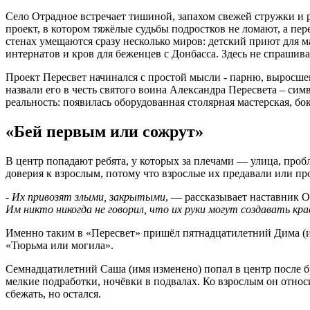
Село Отрадное встречает тишиной, запахом свежей стружки и 
проект, в котором тяжёлые судьбы подростков не ломают, а пе
стенах умещаются сразу несколько миров: детский приют для м
интернатов и кров для беженцев с Донбасса. Здесь не спрашива
Проект Пересвет начинался с простой мысли - парню, выросшем
назвали его в честь святого воина Александра Пересвета – сим
реальность: появилась оборудованная столярная мастерская, бок
«Бей первым или сожрут»
В центр попадают ребята, у которых за плечами — улица, пробл
доверия к взрослым, потому что взрослые их предавали или п
- Их привозят злыми, закрытыми
, — рассказывает наставник О
Им никто никогда не говорил, что их руки могут создавать кра
Именно таким в «Пересвет» пришёл пятнадцатилетний Дима (им
«Тюрьма или могила».
Семнадцатилетний Саша (имя изменено) попал в центр после б
мелкие
подработки
,
ночёвки
в
подвалах
.
Ко
взрослым
он
относ
сбежать, но остался.