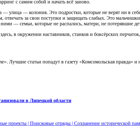
арринг с самим собой и начать всё заново.
— улица — колония. Это подростки, которые не верят ни в себя
, отвечать за свои поступки и защищать слабых. Это мальчишки
 ними — семьи, которые не распались, матери, не потерявшие де
здесь, в окружении наставников, станков и боксёрских перчаток,
е». Лучшие статьи попадут в газету «Комсомольская правда» и 
ганизовали в Липецкой области
ьные проекты
|
Поисковые отряды
|
Сохранение исторической па