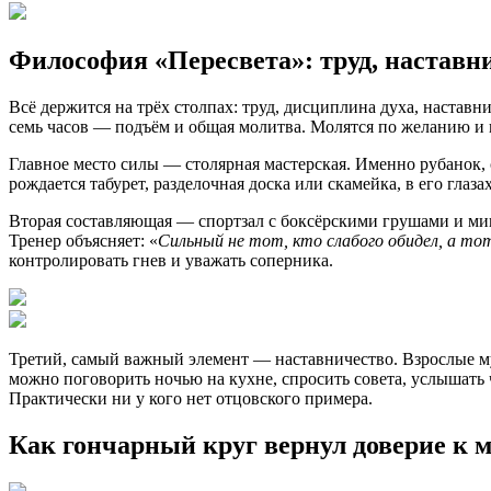
Философия «Пересвета»: труд, наставни
Всё держится на трёх столпах: труд, дисциплина духа, наставн
семь часов — подъём и общая молитва. Молятся по желанию и н
Главное место силы — столярная мастерская. Именно рубанок, 
рождается табурет, разделочная доска или скамейка, в его гла
Вторая составляющая — спортзал с боксёрскими грушами и м
Тренер
объясняет
:
«
Сильный
не
тот
,
кто
слабого
обидел
,
а
то
контролировать гнев и уважать соперника.
Третий, самый важный элемент — наставничество. Взрослые м
можно поговорить ночью на кухне, спросить совета, услышать
Практически ни у кого нет отцовского примера.
Как гончарный круг вернул доверие к 