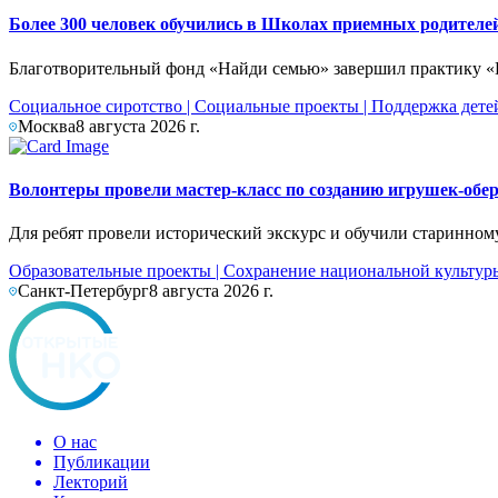
Более 300 человек обучились в Школах приемных родителе
Благотворительный фонд «Найди семью» завершил практику «П
Социальное сиротство
|
Социальные проекты
|
Поддержка дете
Москва
8 августа 2026 г.
Волонтеры провели мастер-класс по созданию игрушек-обер
Для ребят провели исторический экскурс и обучили старинному
Образовательные проекты
|
Сохранение национальной культур
Санкт-Петербург
8 августа 2026 г.
О нас
Публикации
Лекторий