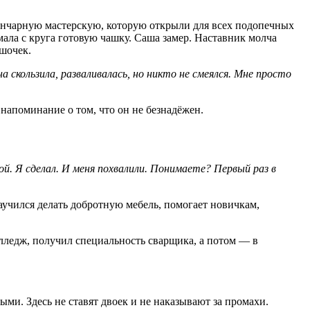
гончарную мастерскую, которую открыли для всех подопечных
мала с круга готовую чашку. Саша замер. Наставник молча
ршочек.
на скользила, разваливалась, но никто не смеялся. Мне просто
напоминание о том, что он не безнадёжен.
вной. Я сделал. И меня похвалили. Понимаете? Первый раз в
аучился делать добротную мебель, помогает новичкам,
лледж
,
получил
специальность
сварщика
,
а
потом
—
в
ыми. Здесь не ставят двоек и не наказывают за промахи.