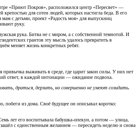
ентре «Приют Покров», расположился центр «Пересвет» —
 крепостью для сотен людей, которых настигла беда. В его
 мам с детьми, проект «Радость моя» для выпускниц
гивают руку.
ужская рука. Битва не с миром, а с собственной темнотой. И
езидентских грантов эту мысль удалось превратить в
а днём меняет жизнь конкретных ребят.
я привычка выживать в среде, где царит закон силы. У них нет
ючий ответ, в каждой интонации — ожидание подвоха.
вать, драться, дерзить, но совершенно не умеют созидать.
, побеги из дома. Своё будущее он описывал коротко:
Семь лет его воспитывала бабушка
‑
опекун
,
а
потом
—
улица
,
зашёл
с единственным желанием — пересидеть неделю и снова