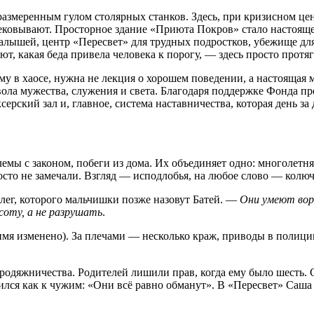
размеренным гулом столярных станков. Здесь, при кризисном ц
рековывают. Просторное здание «Приюта Покров» стало настоящей
алышей, центр «Пересвет» для трудных подростков, убежище для
ют, какая беда привела человека к порогу, — здесь просто протя
у в хаосе, нужна не лекция о хорошем поведении, а настоящая м
вола мужества, служения и света. Благодаря поддержке Фонда пр
серский зал и, главное, система наставничества, которая день з
емы с законом, побеги из дома. Их объединяет одно: многолетня
росто не замечали. Взгляд — исподлобья, на любое слово — кол
лег, которого мальчишки позже назовут Батей. —
Они умеют воро
соту, а не разрушать
.
я изменено). За плечами — несколько краж, приводы в полицию
родяжничества. Родителей лишили прав, когда ему было шесть. 
ился
как
к
чужим
:
«Они
всё
равно
обманут»
.
В
«Пересвет»
Саша