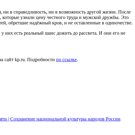
, ни в справедливость, ни в возможность другой жизни. После
, которые узнали цену честного труда и мужской дружбы. Это
тей, обретшие надёжный кров, и не оставленные в одиночестве.
 у них есть реальный шанс дожить до рассвета. И они его не
на сайт kp.ru. Подробности
по ссылке
.
мяти
|
Сохранение национальной культуры народов России