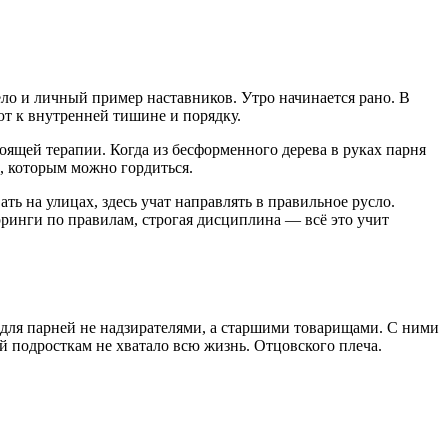
ело и личный пример наставников. Утро начинается рано. В
ют к внутренней тишине и порядку.
оящей терапии. Когда из бесформенного дерева в руках парня
й, которым можно гордиться.
ать
на
улицах
,
здесь
учат
направлять
в
правильное
русло
.
арринги по правилам, строгая дисциплина — всё это учит
для парней не надзирателями, а старшими товарищами. С ними
й подросткам не хватало всю жизнь. Отцовского плеча.