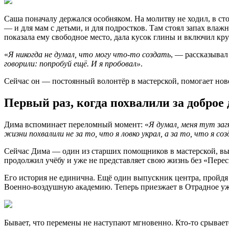
Саша поначалу держался особняком. На молитву не ходил, в с
— и для мам с детьми, и для подростков. Там стоял запах влаж
показала ему свободное место, дала кусок глины и включил кру
«
Я никогда не думал, что могу что-то создать
, — рассказывал
говорили: попробуй ещё. И я пробовал»
.
Сейчас он — постоянный волонтёр в мастерской, помогает нове
Первый раз, когда похвалили за доброе 
Дима вспоминает переломный момент: «
Я думал, меня тут загн
жизни похвалили не за то, что я ловко украл, а за то, что я с
Сейчас Дима — один из старших помощников в мастерской, вып
продолжил учёбу и уже не представляет свою жизнь без «Перес
Его история не единична. Ещё один выпускник центра, пройдя
Военно
‑
воздушную
академию
.
Теперь
приезжает
в
Отрадное
у
Бывает, что перемены не наступают мгновенно. Кто-то срываетс