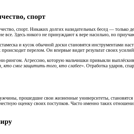
чество, спорт
ичество, спорт. Никаких долгих назидательных бесед — только д
е все. Здесь никого не принуждают к вере насильно, но приуча
стамеска и кусок обычной доски становятся инструментами наст
зах происходит перелом. Он впервые видит результат своих усили
ини
‑
рингом
.
Агрессию
,
которую
мальчишки
привыкли
выплёскив
т
,
кто
с
мог защитить того, кто слабее
». Отработка ударов, сп
ужчины, прошедшие свои жизненные университеты, становятся 
 честную оценку своих поступков. Часто именно таких отношени
миру